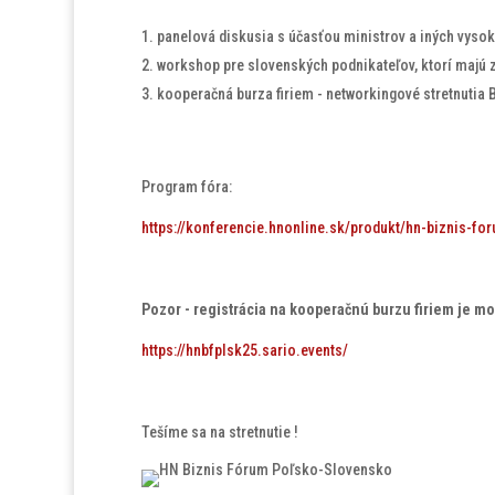
panelová diskusia s účasťou ministrov a iných vysok
workshop pre slovenských podnikateľov, ktorí majú 
kooperačná burza firiem - networkingové stretnutia 
Program fóra:
https://konferencie.hnonline.sk/produkt/hn-biznis-f
Pozor - registrácia na kooperačnú burzu firiem je m
https://hnbfplsk25.sario.events/
Tešíme sa na stretnutie !