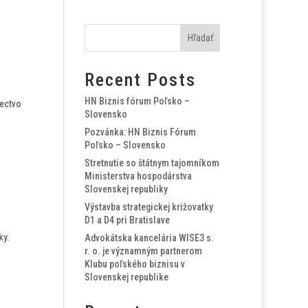
Hľadať
Recent Posts
HN Biznis fórum Poľsko –
nectvo
Slovensko
Pozvánka: HN Biznis Fórum
Poľsko – Slovensko
Stretnutie so štátnym tajomníkom
Ministerstva hospodárstva
Slovenskej republiky
Výstavba strategickej križovatky
D1 a D4 pri Bratislave
ky.
Advokátska kancelária WISE3 s.
r. o. je významným partnerom
Klubu poľského biznisu v
Slovenskej republike