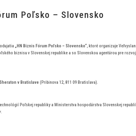
órum Poľsko – Slovensko
podujatia
„HN Biznis Fórum Poľsko – Slovensko“
, ktoré organizuje Veľvysla
poľského biznisu v Slovenskej republike a so Slovenskou agentúrou pre rozvoj
 Sheraton v Bratislave
(Pribinova 12, 811 09 Bratislava).
technológií Poľskej republiky a Ministerstva hospodárstva Slovenskej republi
y
.