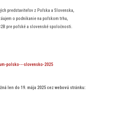
ých predstaviteľov z Poľska a Slovenska,
záujem o podnikanie na poľskom trhu,
B2B pre poľské a slovenské spoločnosti.
orum-polsko---slovensko-2025
ožná len do 19. mája 2025 cez webovú stránku: