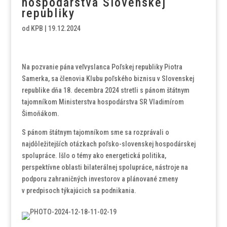
hospodárstva Slovenskej
republiky
od
KPB
|
19.12.2024
Na pozvanie pána veľvyslanca Poľskej republiky Piotra
Samerka, sa členovia Klubu poľského biznisu v Slovenskej
republike dňa 18. decembra 2024 stretli s pánom štátnym
tajomníkom Ministerstva hospodárstva SR Vladimírom
Šimoňákom.
S pánom štátnym tajomníkom sme sa rozprávali o
najdôležitejších otázkach poľsko-slovenskej hospodárskej
spolupráce. Išlo o témy ako energetická politika,
perspektívne oblasti bilaterálnej spolupráce, nástroje na
podporu zahraničných investorov a plánované zmeny
v predpisoch týkajúcich sa podnikania.