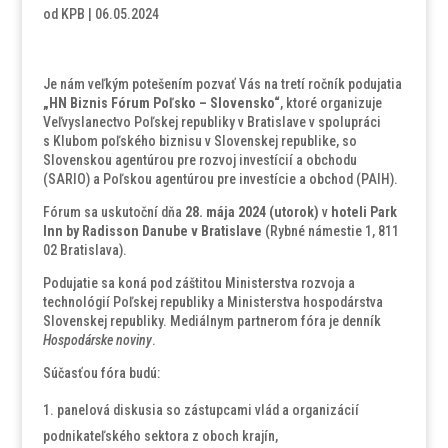
od
KPB
|
06.05.2024
Je nám veľkým potešením pozvať Vás na tretí ročník podujatia
„HN Biznis Fórum Poľsko – Slovensko“
, ktoré organizuje
Veľvyslanectvo Poľskej republiky v Bratislave v spolupráci
s Klubom poľského biznisu v Slovenskej republike, so
Slovenskou agentúrou pre rozvoj investícií a obchodu
(SARIO) a Poľskou agentúrou pre investície a obchod (PAIH).
Fórum sa uskutoční dňa
28. mája 2024 (utorok)
v
hoteli Park
Inn by Radisson Danube v Bratislave
(Rybné námestie 1, 811
02 Bratislava).
Podujatie sa koná pod záštitou Ministerstva rozvoja a
technológií Poľskej republiky a Ministerstva hospodárstva
Slovenskej republiky. Mediálnym partnerom fóra je denník
Hospodárske noviny
.
Súčasťou fóra budú:
panelová diskusia so zástupcami vlád a organizácií
podnikateľského sektora z oboch krajín,